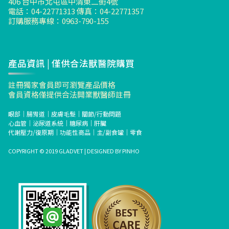
406 台中市北屯區中清東二街4號
電話：04-22771313 傳真：04-22771357
訂購服務專線：0963-790-155
產品資訊 | 僅供合法獸醫院購買
註冊獨家會員即可瀏覽產品價格
會員資格僅提供合法開業獸醫師註冊
眼部
｜
腸胃道
｜
皮膚毛髮
｜
關節/行動問題
心血管
｜
泌尿道系統
｜
糖尿病
｜
肝臟
代謝壓力/復原期
｜
功能性商品
｜
主/副食罐
｜
零食
COPYRIGHT © 2019 GLADVET | DESIGNED BY
PINHO