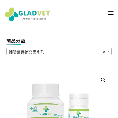
Skip
to
GLADVET 葛
content
萊芬 | 獸醫師專
用通路,獸醫院
專用動物輔助保
商品分類
健營養品首選推
薦,提供獸醫師
輔助營養補充品系列
×
與飼主客製化的
動物輔助保健營
養品優質選
擇,GLADVET是
獸醫院專屬專業
通路品牌