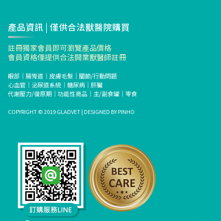
產品資訊 | 僅供合法獸醫院購買
註冊獨家會員即可瀏覽產品價格
會員資格僅提供合法開業獸醫師註冊
眼部
｜
腸胃道
｜
皮膚毛髮
｜
關節/行動問題
心血管
｜
泌尿道系統
｜
糖尿病
｜
肝臟
代謝壓力/復原期
｜
功能性商品
｜
主/副食罐
｜
零食
COPYRIGHT © 2019 GLADVET | DESIGNED BY
PINHO