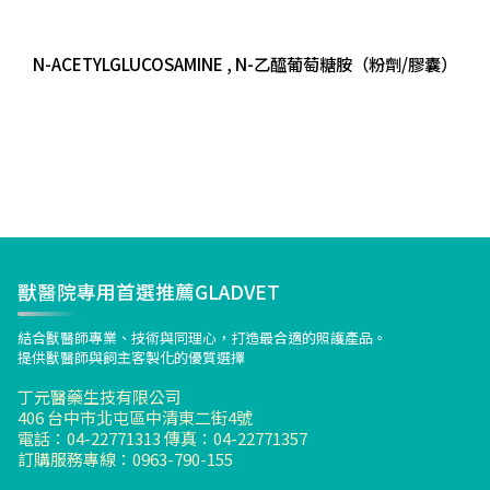
N-ACETYLGLUCOSAMINE , N-乙醯葡萄糖胺（粉劑/膠囊）
獸醫院專用首選推薦GLADVET
結合獸醫師專業、技術與同理心，打造最合適的照護產品。
提供獸醫師與飼主客製化的優質選擇
丁元醫藥生技有限公司
406 台中市北屯區中清東二街4號
電話：04-22771313 傳真：04-22771357
訂購服務專線：0963-790-155