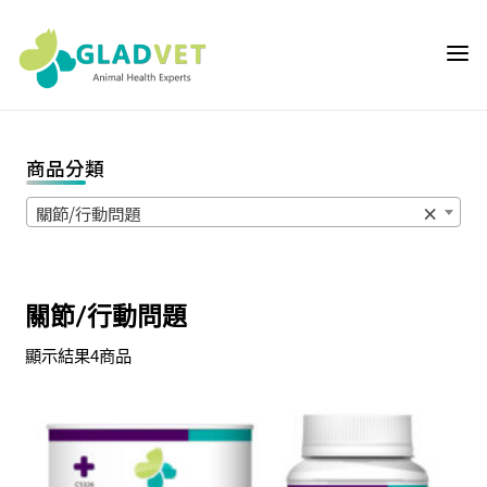
Skip
to
GLADVET 葛
content
萊芬 | 獸醫師專
用通路,獸醫院
專用動物輔助保
商品分類
健營養品首選推
薦,提供獸醫師
關節/行動問題
×
與飼主客製化的
動物輔助保健營
養品優質選
關節/行動問題
擇,GLADVET是
獸醫院專屬專業
顯示結果4商品
通路品牌