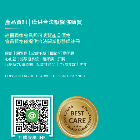
產品資訊 | 僅供合法獸醫院購買
註冊獨家會員即可瀏覽產品價格
會員資格僅提供合法開業獸醫師註冊
眼部
｜
腸胃道
｜
皮膚毛髮
｜
關節/行動問題
心血管
｜
泌尿道系統
｜
糖尿病
｜
肝臟
代謝壓力/復原期
｜
功能性商品
｜
主/副食罐
｜
零食
COPYRIGHT © 2019 GLADVET | DESIGNED BY
PINHO