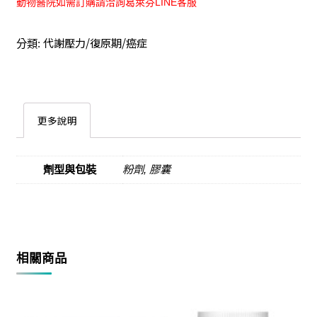
動物醫院如需訂購請洽詢葛萊芬LINE客服
代謝壓力/復原期/癌症
分類:
更多說明
劑型與包裝
粉劑, 膠囊
相關商品