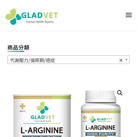
Skip
to
GLADVET 葛
content
萊芬 | 獸醫師專
用通路,獸醫院
專用動物輔助保
商品分類
健營養品首選推
薦,提供獸醫師
代謝壓力/復原期/癌症
×
與飼主客製化的
動物輔助保健營
養品優質選
擇,GLADVET是
獸醫院專屬專業
通路品牌