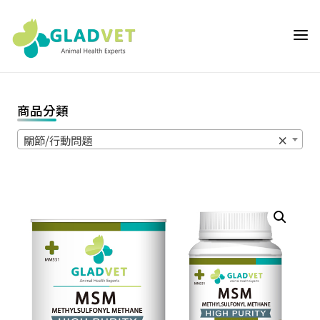
Skip
to
GLADVET 葛
content
萊芬 | 獸醫師專
用通路,獸醫院
專用動物輔助保
商品分類
健營養品首選推
薦,提供獸醫師
關節/行動問題
×
與飼主客製化的
動物輔助保健營
養品優質選
擇,GLADVET是
獸醫院專屬專業
通路品牌