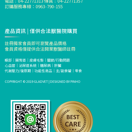
電話：04-22771313 傳真：04-22771357
訂購服務專線：0963-790-155
產品資訊 | 僅供合法獸醫院購買
註冊獨家會員即可瀏覽產品價格
會員資格僅提供合法開業獸醫師註冊
眼部
｜
腸胃道
｜
皮膚毛髮
｜
關節/行動問題
心血管
｜
泌尿道系統
｜
糖尿病
｜
肝臟
代謝壓力/復原期
｜
功能性商品
｜
主/副食罐
｜
零食
COPYRIGHT © 2019 GLADVET | DESIGNED BY
PINHO