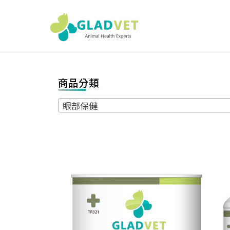
Skip
to
GLADVET 
content
萊芬 | 獸醫師
用通路,獸醫院
用動物輔助保健
商品分類
營養品首選推薦
眼部保健
提供獸醫師與飼
主客製化的動物
輔助保健營養品
優質選
擇,GLADVET
是獸醫院專屬專
業通路品牌