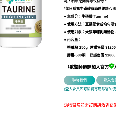
耗，若缺乏則會導致疲倦。
*每日補充牛磺酸有助於維護心
● 主成分：牛磺酸(Taurine)
● 使用方法：直接餵食或均勻混
● 使用對象：犬貓等哺乳類動物
● 內容量：
營養粉-250g
建議售價 $1200
膠囊-500顆
建議售價 $1600
（獸醫師價請加入官方
(登入會員即可瀏覽專屬獸醫師優
動物醫院如需訂購請洽詢葛萊