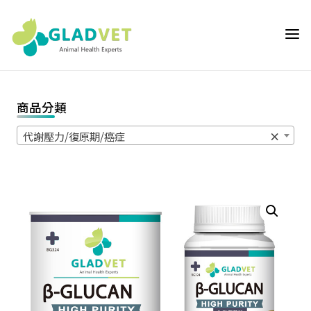
Skip
to
GLADVET 葛
content
萊芬 | 獸醫師專
用通路,獸醫院
專用動物輔助保
商品分類
健營養品首選推
薦,提供獸醫師
代謝壓力/復原期/癌症
×
與飼主客製化的
動物輔助保健營
養品優質選
擇,GLADVET是
獸醫院專屬專業
通路品牌