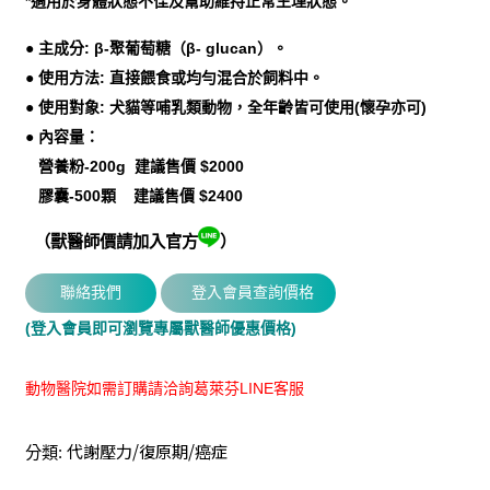
*適用於身體狀態不佳及幫助維持正常生理狀態。
● 主成分: β-聚葡萄糖（β- glucan）。
● 使用方法: 直接餵食或均勻混合於飼料中。
● 使用對象: 犬貓等哺乳類動物，全年齡皆可使用(懷孕亦可)
● 內容量：
營養粉-200g
建議售價 $2000
膠囊-500顆
建議售價 $2400
（獸醫師價請加入官方
）
(登入會員即可瀏覽專屬獸醫師優惠價格)
動物醫院如需訂購請洽詢葛萊芬LINE客服
代謝壓力/復原期/癌症
分類: