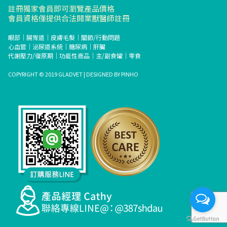
註冊獨家會員即可瀏覽產品價格
會員資格僅提供合法開業獸醫師註冊
眼部
｜
腸胃道
｜
皮膚毛髮
｜
關節/行動問題
心血管
｜
泌尿道系統
｜
糖尿病
｜
肝臟
代謝壓力/復原期
｜
功能性商品
｜
主/副食罐
｜
零食
COPYRIGHT © 2019 GLADVET | DESIGNED BY
PINHO