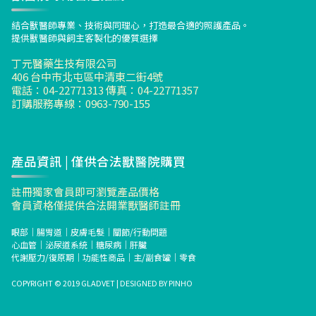
覽
結合獸醫師專業、技術與同理心，打造最合適的照護產品。
提供獸醫師與飼主客製化的優質選擇
丁元醫藥生技有限公司
406 台中市北屯區中清東二街4號
電話：04-22771313 傳真：04-22771357
訂購服務專線：0963-790-155
產品資訊 | 僅供合法獸醫院購買
註冊獨家會員即可瀏覽產品價格
會員資格僅提供合法開業獸醫師註冊
眼部
｜
腸胃道
｜
皮膚毛髮
｜
關節/行動問題
心血管
｜
泌尿道系統
｜
糖尿病
｜
肝臟
代謝壓力/復原期
｜
功能性商品
｜
主/副食罐
｜
零食
COPYRIGHT © 2019 GLADVET | DESIGNED BY
PINHO