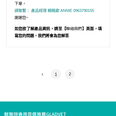
下單，
請聯繫： 產品經理 賴曉霦 ANNIE 0963790155
謝謝您~
聯絡我們
如您欲了解產品資訊，請至【
】頁面，填
寫您的問題，我們將會為您解答
1
2
文
章
導
獸醫院專用首選推薦GLADVET