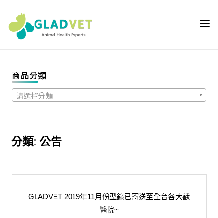
Skip
to
GLADVET 葛
content
萊芬 | 獸醫師專
用通路,獸醫院
專用動物輔助保
商品分類
健營養品首選推
薦,提供獸醫師
請選擇分類
與飼主客製化的
動物輔助保健營
養品優質選
分類:
公告
擇,GLADVET是
獸醫院專屬專業
通路品牌
GLADVET 2019年11月份型錄已寄送至全台各大獸
醫院~